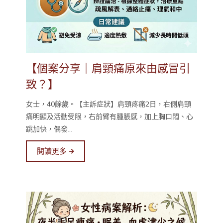
【個案分享｜肩頸痛原來由感冒引
致？】
女士，40餘歲。【主訴症狀】肩頸疼痛2日，右側肩頸
痛明顯及活動受限，右前臂有腫脹感，加上胸口悶、心
跳加快，偶發...
閱讀更多