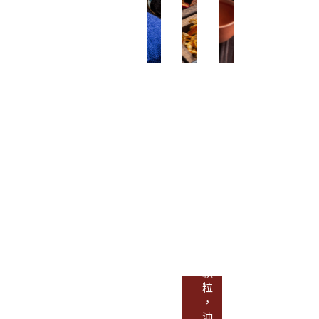
中
中
保
醫
藥
健
內
沖
養
外
劑
生
全
科
診
以
所
「
以
提
治
辨
優
未
證
質
病
論
中
」
治
藥
為
為
顆
原
臨
粒
則
床
，
，
治
沖
按