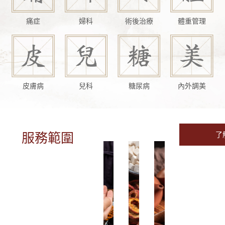
痛症
婦科
術後治療
體重管理
皮膚病
兒科
糖尿病
內外調美
服務範圍
了