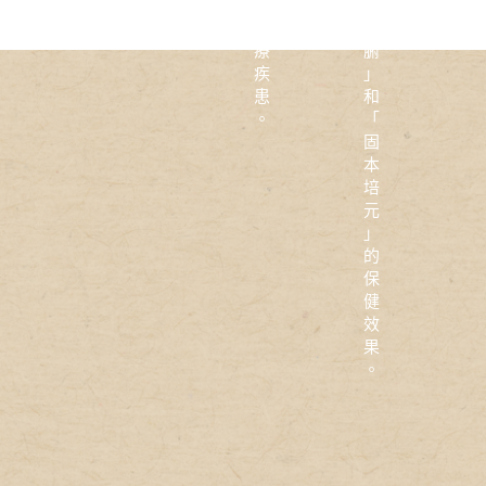
，
調
治
臟
療
腑
疾
」
患
和
。
「
固
本
培
元
」
的
保
健
效
果
。