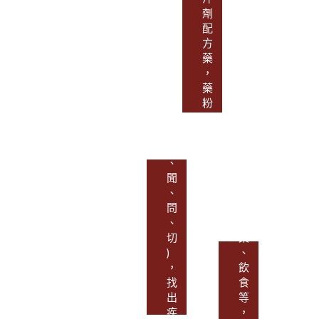
療
劑
病
基
配
人
礎
方
的
，
藥
體
四
，
質
診
藥
作
合
粉
出
參
質
臨
(
量
床
望
有
指
、
保
導
聞
證
，
、
，
透
問
患
過
、
者
中
切
可
藥
)
安
、
，
心
飲
找
服
食
出
用
等
疾
。
，