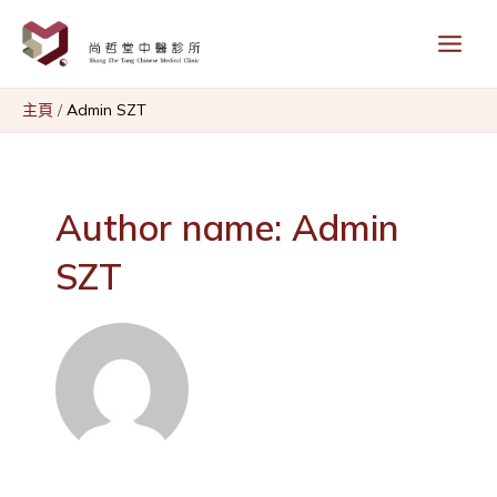
Skip
Main
to
content
Menu
主頁
Admin SZT
Author name: Admin
SZT